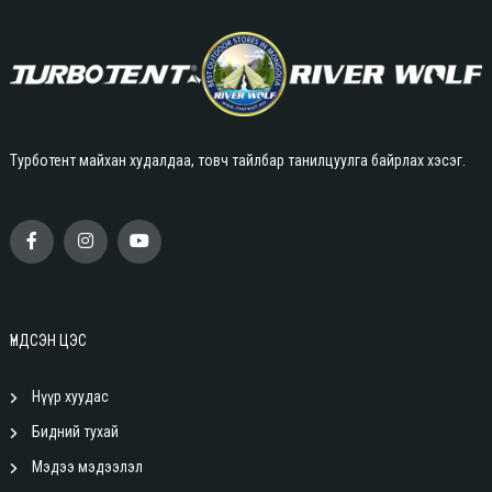
Турботент майхан худалдаа, товч тайлбар танилцуулга байрлах хэсэг.
ҮНДСЭН ЦЭС
Нүүр хуудас
Бидний тухай
Мэдээ мэдээлэл