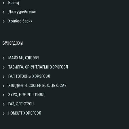
Бренд
Дэлгүүрийн хаяг
Холбоо барих
БҮТЭЭГДЭХҮҮН
МАЙХАН, СҮҮДРЭВЧ
ТАВИЛГА, ОР-УНТЛАГЫН ХЭРЭГСЭЛ
ГАЛ ТОГООНЫ ХЭРЭГСЭЛ
ХӨЛДӨӨГЧ, COOLER BOX, ЦҮНХ, САВ
ЗУУХ, FIRE PIT, ГРИЛЛ
ГАЗ, ЭЛЕКТРОН
НЭМЭЛТ ХЭРЭГСЭЛ