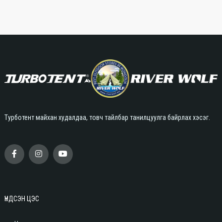
Турботент майхан худалдаа, товч тайлбар танилцуулга байрлах хэсэг.
ҮНДСЭН ЦЭС