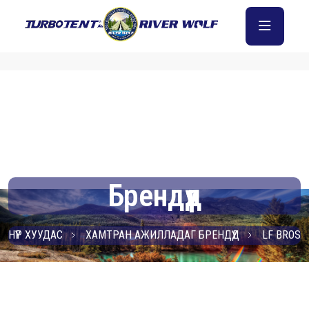
Брендүүд
НҮҮР ХУУДАС
ХАМТРАН АЖИЛЛАДАГ БРЕНДҮҮД
LF BROS