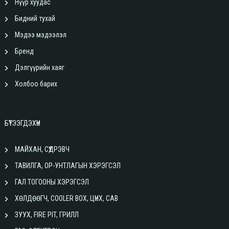
Нүүр хуудас
Бидний тухай
Мэдээ мэдээлэл
Бренд
Дэлгүүрийн хаяг
Холбоо барих
БҮТЭЭГДЭХҮҮН
МАЙХАН, СҮҮДРЭВЧ
ТАВИЛГА, ОР-УНТЛАГЫН ХЭРЭГСЭЛ
ГАЛ ТОГООНЫ ХЭРЭГСЭЛ
ХӨЛДӨӨГЧ, COOLER BOX, ЦҮНХ, САВ
ЗУУХ, FIRE PIT, ГРИЛЛ