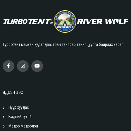
Турботент майхан худалдаа, товч тайлбар танилцуулга байрлах хэсэг.
ҮНДСЭН ЦЭС
Нүүр хуудас
Бидний тухай
Мэдээ мэдээлэл