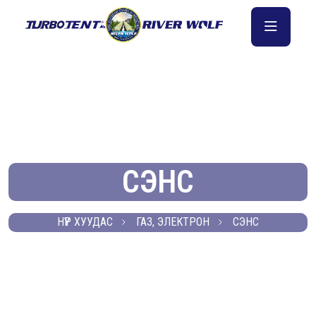
СЭНС
НҮҮР ХУУДАС
ГАЗ, ЭЛЕКТРОН
СЭНС