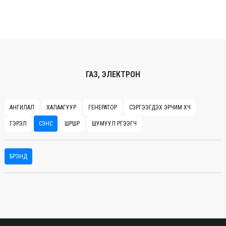
ГАЗ, ЭЛЕКТРОН
АНГИЛАЛ
ХАЛААГУУР
ГЕНЕРАТОР
СЭРГЭЭГДЭХ ЭРЧИМ ХҮЧ
ГЭРЭЛ
СЭНС
ШҮРШҮҮР
ШУМУУЛ ҮРГЭЭГЧ
БРЭНД