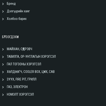
Бренд
Дэлгүүрийн хаяг
Холбоо барих
БҮТЭЭГДЭХҮҮН
МАЙХАН, СҮҮДРЭВЧ
ТАВИЛГА, ОР-УНТЛАГЫН ХЭРЭГСЭЛ
ГАЛ ТОГООНЫ ХЭРЭГСЭЛ
ХӨЛДӨӨГЧ, COOLER BOX, ЦҮНХ, САВ
ЗУУХ, FIRE PIT, ГРИЛЛ
ГАЗ, ЭЛЕКТРОН
НЭМЭЛТ ХЭРЭГСЭЛ