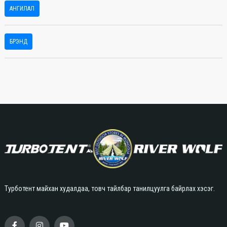
АНГИЛАЛ
БРЭНД
Турботент майхан худалдаа, товч тайлбар танилцуулга байрлах хэсэг.