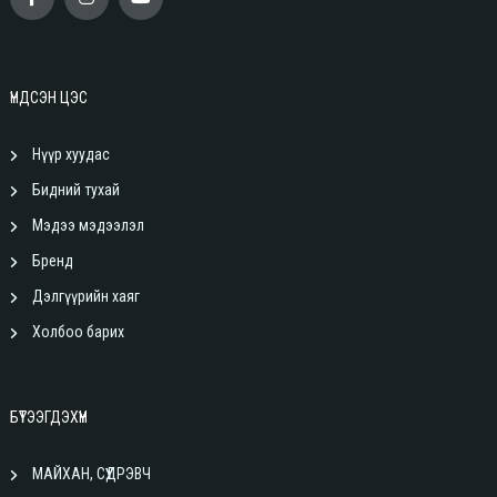
ҮНДСЭН ЦЭС
Нүүр хуудас
Бидний тухай
Мэдээ мэдээлэл
Бренд
Дэлгүүрийн хаяг
Холбоо барих
БҮТЭЭГДЭХҮҮН
МАЙХАН, СҮҮДРЭВЧ