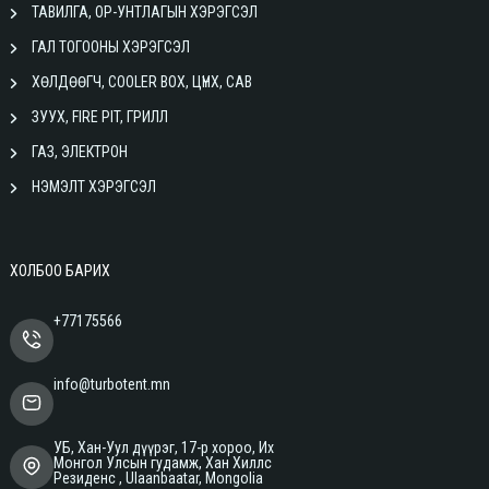
ТАВИЛГА, ОР-УНТЛАГЫН ХЭРЭГСЭЛ
ГАЛ ТОГООНЫ ХЭРЭГСЭЛ
ХӨЛДӨӨГЧ, COOLER BOX, ЦҮНХ, САВ
ЗУУХ, FIRE PIT, ГРИЛЛ
ГАЗ, ЭЛЕКТРОН
НЭМЭЛТ ХЭРЭГСЭЛ
ХОЛБОО БАРИХ
+77175566
info@turbotent.mn
УБ, Хан-Уул дүүрэг, 17-р хороо, Их
Монгол Улсын гудамж, Хан Хиллс
Резиденс , Ulaanbaatar, Mongolia