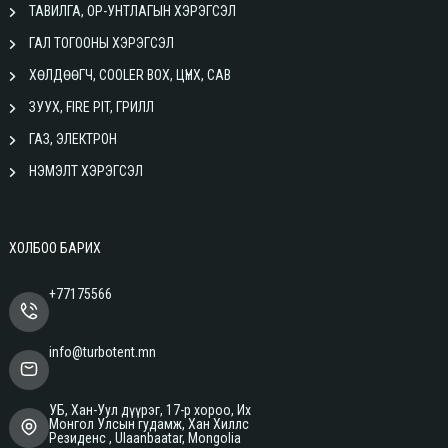
ТАВИЛГА, ОР-УНТЛАГЫН ХЭРЭГСЭЛ
ГАЛ ТОГООНЫ ХЭРЭГСЭЛ
ХӨЛДӨӨГЧ, COOLER BOX, ЦҮНХ, САВ
ЗУУХ, FIRE PIT, ГРИЛЛ
ГАЗ, ЭЛЕКТРОН
НЭМЭЛТ ХЭРЭГСЭЛ
ХОЛБОО БАРИХ
+77175566
info@turbotent.mn
УБ, Хан-Уул дүүрэг, 17-р хороо, Их
Монгол Улсын гудамж, Хан Хиллс
Резиденс , Ulaanbaatar, Mongolia