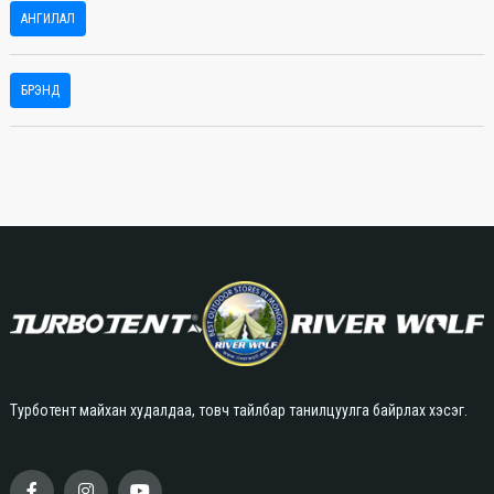
АНГИЛАЛ
БРЭНД
Турботент майхан худалдаа, товч тайлбар танилцуулга байрлах хэсэг.