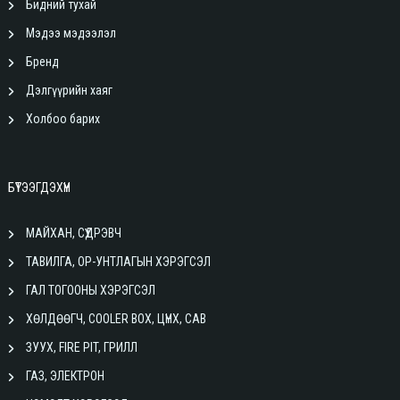
Бидний тухай
Мэдээ мэдээлэл
Бренд
Дэлгүүрийн хаяг
Холбоо барих
БҮТЭЭГДЭХҮҮН
МАЙХАН, СҮҮДРЭВЧ
ТАВИЛГА, ОР-УНТЛАГЫН ХЭРЭГСЭЛ
ГАЛ ТОГООНЫ ХЭРЭГСЭЛ
ХӨЛДӨӨГЧ, COOLER BOX, ЦҮНХ, САВ
ЗУУХ, FIRE PIT, ГРИЛЛ
ГАЗ, ЭЛЕКТРОН