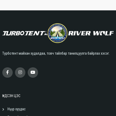
Турботент майхан худалдаа, товч тайлбар танилцуулга байрлах хэсэг.
ҮНДСЭН ЦЭС
Нүүр хуудас