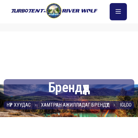
Брендүүд
НҮҮР ХУУДАС
ХАМТРАН АЖИЛЛАДАГ БРЕНДҮҮД
IGLOO