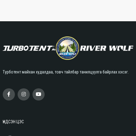
Турботент майхан худалдаа, товч тайлбар танилцуулга байрлах хэсэг.
ҮНДСЭН ЦЭС