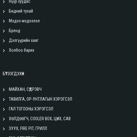
Нүүр хуудас
Бидний тухай
Мэдээ мэдээлэл
Бренд
Дэлгүүрийн хаяг
Холбоо барих
БҮТЭЭГДЭХҮҮН
МАЙХАН, СҮҮДРЭВЧ
ТАВИЛГА, ОР-УНТЛАГЫН ХЭРЭГСЭЛ
ГАЛ ТОГООНЫ ХЭРЭГСЭЛ
ХӨЛДӨӨГЧ, COOLER BOX, ЦҮНХ, САВ
ЗУУХ, FIRE PIT, ГРИЛЛ