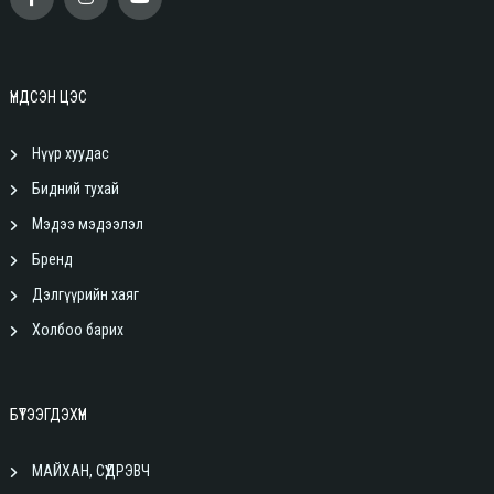
ҮНДСЭН ЦЭС
Нүүр хуудас
Бидний тухай
Мэдээ мэдээлэл
Бренд
Дэлгүүрийн хаяг
Холбоо барих
БҮТЭЭГДЭХҮҮН
МАЙХАН, СҮҮДРЭВЧ