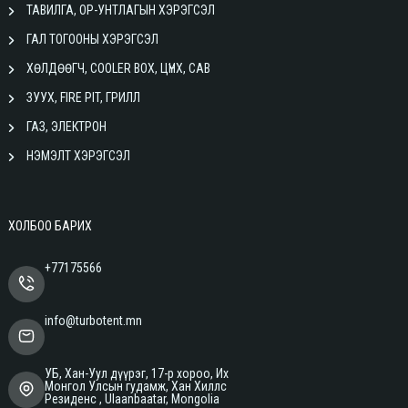
ТАВИЛГА, ОР-УНТЛАГЫН ХЭРЭГСЭЛ
ГАЛ ТОГООНЫ ХЭРЭГСЭЛ
ХӨЛДӨӨГЧ, COOLER BOX, ЦҮНХ, САВ
ЗУУХ, FIRE PIT, ГРИЛЛ
ГАЗ, ЭЛЕКТРОН
НЭМЭЛТ ХЭРЭГСЭЛ
ХОЛБОО БАРИХ
+77175566
info@turbotent.mn
УБ, Хан-Уул дүүрэг, 17-р хороо, Их
Монгол Улсын гудамж, Хан Хиллс
Резиденс , Ulaanbaatar, Mongolia