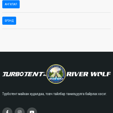
АНГИЛАЛ
БРЭНД
Турботент майхан худалдаа, товч тайлбар танилцуулга байрлах хэсэг.