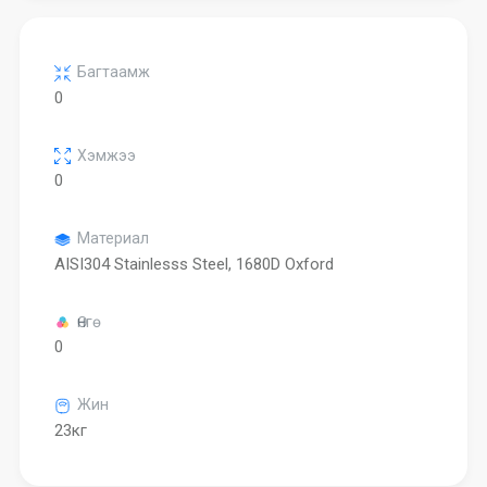
Багтаамж
0
Хэмжээ
0
Материал
AISI304 Stainlesss Steel, 1680D Oxford
Өнгө
0
Жин
23кг