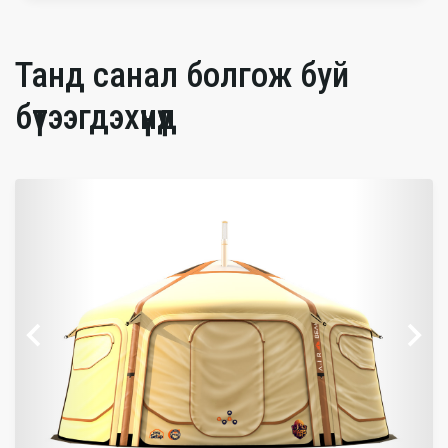
Танд санал болгож буй
бүтээгдэхүүнүүд