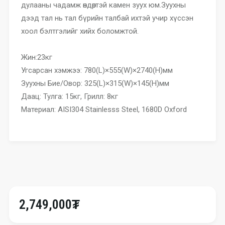
дулааны чадамж өндөртэй камен зуух юм.Зуухны
дээд тал нь тал бүрийн талбай ихтэй учир хүссэн
хоол бэлтгэлийг хийх боломжтой.
Жин:23кг
Угсарсан хэмжээ: 780(L)×555(W)×2740(H)мм
Зуухны Бие/Овор: 325(L)×315(W)×145(H)мм
Даац: Тулга: 15кг, Грилл: 8кг
Материал: AISI304 Stainlesss Steel, 1680D Oxford
2,749,000₮