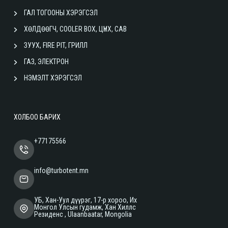
ГАЛ ТОГООНЫ ХЭРЭГСЭЛ
ХӨЛДӨӨГЧ, COOLER BOX, ЦҮНХ, САВ
ЗУУХ, FIRE PIT, ГРИЛЛ
ГАЗ, ЭЛЕКТРОН
НЭМЭЛТ ХЭРЭГСЭЛ
ХОЛБОО БАРИХ
+77175566
info@turbotent.mn
УБ, Хан-Уул дүүрэг, 17-р хороо, Их
Монгол Улсын гудамж, Хан Хиллс
Резиденс , Ulaanbaatar, Mongolia