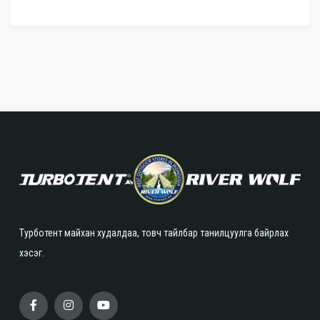
Турботент майхан худалдаа, товч тайлбар танилцуулга байрлах
хэсэг.