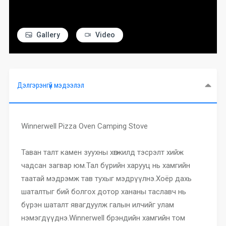
Gallery
Video
Дэлгэрэнгүй мэдээлэл
Winnerwell Pizza Oven Camping Stove
Таван талт камен зуухны хөгжилд тэсрэлт хийж
чадсан загвар юм.Тал бүрийн харууц нь хамгийн
таатай мэдрэмж тав тухыг мэдрүүлнэ.Хоёр дахь
шаталтыг бий болгох дотор хананы таславч нь
бүрэн шаталт явагдуулж галын илчийг улам
нэмэгдүүднэ.Winnerwell брэндийн хамгийн том