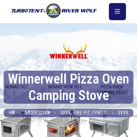
Winnerwell Pizza Oven
Camping Stove
НҮҮР
БҮТЭЭГДЭХҮҮН
ЗУУХ, FIRE PIT, ГРИЛЛ
ЗУУХ