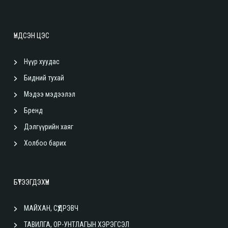
ҮНДСЭН ЦЭС
Нүүр хуудас
Бидний тухай
Мэдээ мэдээлэл
Бренд
Дэлгүүрийн хаяг
Холбоо барих
БҮТЭЭГДЭХҮҮН
МАЙХАН, СҮҮДРЭВЧ
ТАВИЛГА, ОР-УНТЛАГЫН ХЭРЭГСЭЛ