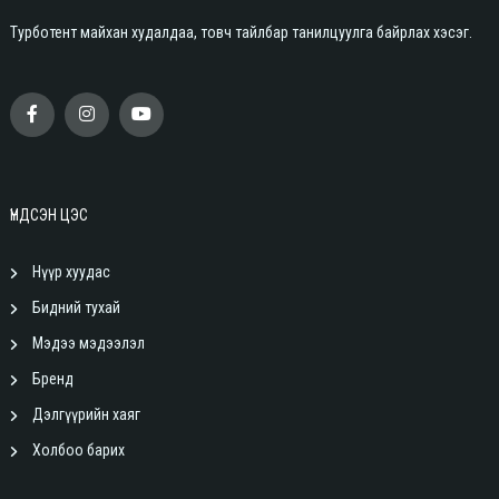
Турботент майхан худалдаа, товч тайлбар танилцуулга байрлах хэсэг.
ҮНДСЭН ЦЭС
Нүүр хуудас
Бидний тухай
Мэдээ мэдээлэл
Бренд
Дэлгүүрийн хаяг
Холбоо барих