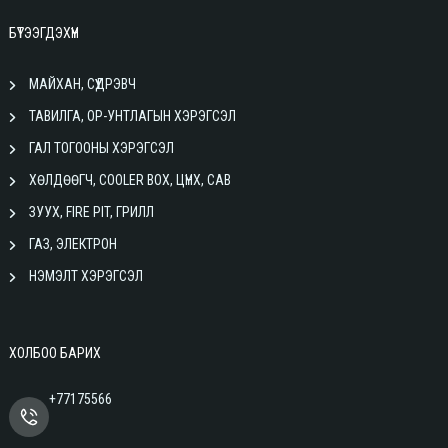
БҮТЭЭГДЭХҮҮН
МАЙХАН, СҮҮДРЭВЧ
ТАВИЛГА, ОР-УНТЛАГЫН ХЭРЭГСЭЛ
ГАЛ ТОГООНЫ ХЭРЭГСЭЛ
ХӨЛДӨӨГЧ, COOLER BOX, ЦҮНХ, САВ
ЗУУХ, FIRE PIT, ГРИЛЛ
ГАЗ, ЭЛЕКТРОН
НЭМЭЛТ ХЭРЭГСЭЛ
ХОЛБОО БАРИХ
+77175566