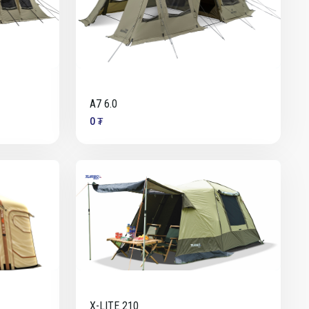
A7 6.0
0 ₮
X-LITE 210