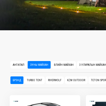
АНГИЛАЛ
ЗУНЫ МАЙХАН
ӨВЛИЙН МАЙХАН
3 УЛИРАЛЫН МАЙХАН
БРЭНД
TURBO TENT
RIVERWOLF
KZM OUTDOOR
TETON SPO