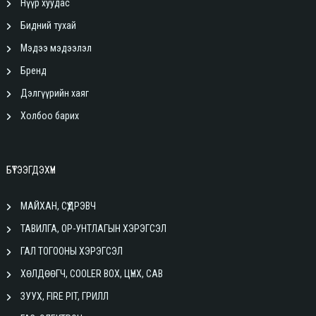
Нүүр хуудас
Бидний тухай
Мэдээ мэдээлэл
Бренд
Дэлгүүрийн хаяг
Холбоо барих
БҮТЭЭГДЭХҮҮН
МАЙХАН, СҮҮДРЭВЧ
ТАВИЛГА, ОР-УНТЛАГЫН ХЭРЭГСЭЛ
ГАЛ ТОГООНЫ ХЭРЭГСЭЛ
ХӨЛДӨӨГЧ, COOLER BOX, ЦҮНХ, САВ
ЗУУХ, FIRE PIT, ГРИЛЛ