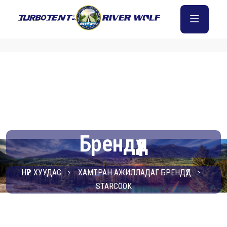
Брендүүд
НҮҮР ХУУДАС
ХАМТРАН АЖИЛЛАДАГ БРЕНДҮҮД
STARCOOK