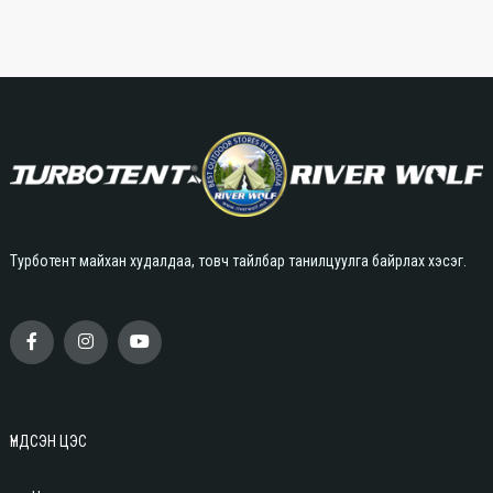
Турботент майхан худалдаа, товч тайлбар танилцуулга байрлах хэсэг.
ҮНДСЭН ЦЭС