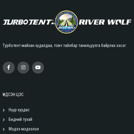
Турботент майхан худалдаа, товч тайлбар танилцуулга байрлах хэсэг.
ҮНДСЭН ЦЭС
Нүүр хуудас
Бидний тухай
Мэдээ мэдээлэл