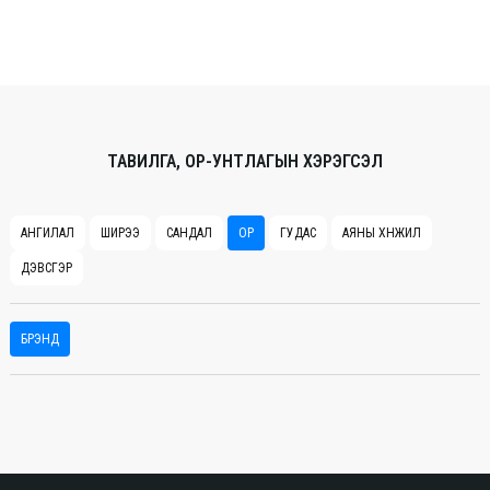
ТАВИЛГА, ОР-УНТЛАГЫН ХЭРЭГСЭЛ
АНГИЛАЛ
ШИРЭЭ
САНДАЛ
ОР
ГУДАС
АЯНЫ ХӨНЖИЛ
ДЭВСГЭР
БРЭНД