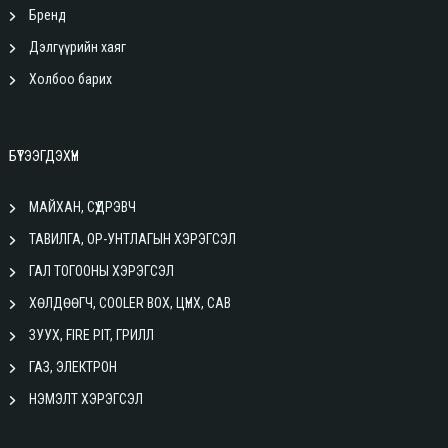
Бренд
Дэлгүүрийн хаяг
Холбоо барих
БҮТЭЭГДЭХҮҮН
МАЙХАН, СҮҮДРЭВЧ
ТАВИЛГА, ОР-УНТЛАГЫН ХЭРЭГСЭЛ
ГАЛ ТОГООНЫ ХЭРЭГСЭЛ
ХӨЛДӨӨГЧ, COOLER BOX, ЦҮНХ, САВ
ЗУУХ, FIRE PIT, ГРИЛЛ
ГАЗ, ЭЛЕКТРОН
НЭМЭЛТ ХЭРЭГСЭЛ