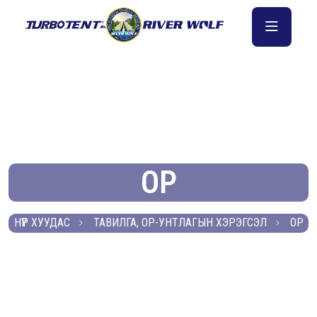
ОР
НҮҮР ХУУДАС
ТАВИЛГА, ОР-УНТЛАГЫН ХЭРЭГСЭЛ
ОР