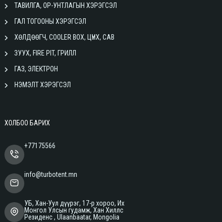
ТАВИЛГА, ОР-УНТЛАГЫН ХЭРЭГСЭЛ
ГАЛ ТОГООНЫ ХЭРЭГСЭЛ
ХӨЛДӨӨГЧ, COOLER BOX, ЦҮНХ, САВ
ЗУУХ, FIRE PIT, ГРИЛЛ
ГАЗ, ЭЛЕКТРОН
НЭМЭЛТ ХЭРЭГСЭЛ
ХОЛБОО БАРИХ
+77175566
info@turbotent.mn
УБ, Хан-Уул дүүрэг, 17-р хороо, Их
Монгол Улсын гудамж, Хан Хиллс
Резиденс , Ulaanbaatar, Mongolia