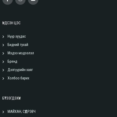
ҮНДСЭН ЦЭС
Нүүр хуудас
Бидний тухай
Мэдээ мэдээлэл
Бренд
Дэлгүүрийн хаяг
Холбоо барих
БҮТЭЭГДЭХҮҮН
МАЙХАН, СҮҮДРЭВЧ