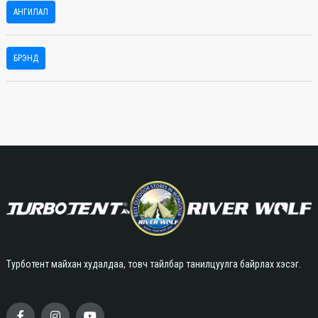
АНГИЛАЛ
БРЭНД
Турботент майхан худалдаа, товч тайлбар танилцуулга байрлах хэсэг.