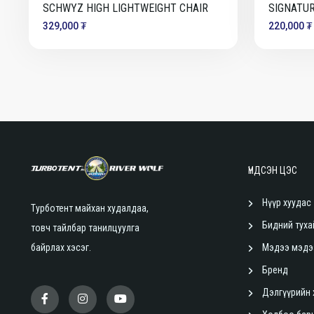
SCHWYZ HIGH LIGHTWEIGHT CHAIR
SIGNATUR
329,000 ₮
220,000 ₮
ҮНДСЭН ЦЭС
Нүүр хуудас
Турботент майхан худалдаа,
Бидний туха
товч тайлбар танилцуулга
байрлах хэсэг.
Мэдээ мэдэ
Бренд
Дэлгүүрийн 