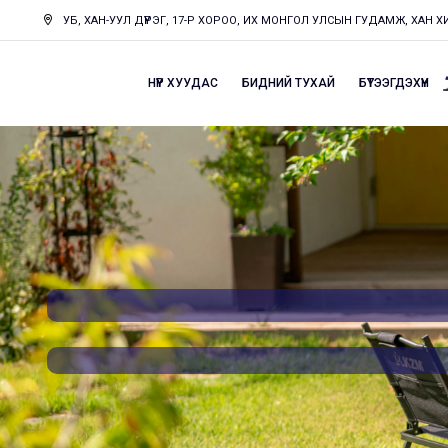
УБ, ХАН-УУЛ ДҮҮРЭГ, 17-Р ХОРОО, ИХ МОНГОЛ УЛСЫН ГУДАМЖ, ХАН 
НҮҮР ХУУДАС
БИДНИЙ ТУХАЙ
БҮТЭЭГДЭХҮҮН