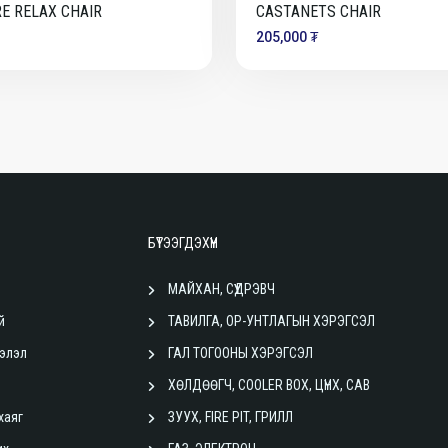
E RELAX CHAIR
CASTANETS CHAIR
205,000 ₮
БҮТЭЭГДЭХҮҮН
МАЙХАН, СҮҮДРЭВЧ
й
ТАВИЛГА, ОР-УНТЛАГЫН ХЭРЭГСЭЛ
элэл
ГАЛ ТОГООНЫ ХЭРЭГСЭЛ
ХӨЛДӨӨГЧ, COOLER BOX, ЦҮНХ, САВ
хаяг
ЗУУХ, FIRE PIT, ГРИЛЛ