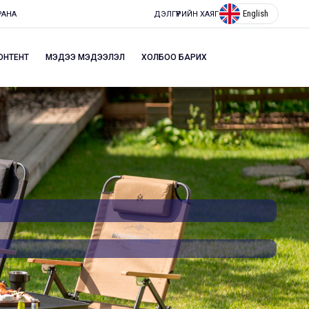
English
МРАНА
ДЭЛГҮҮРИЙН ХАЯГ
ОНТЕНТ
МЭДЭЭ МЭДЭЭЛЭЛ
ХОЛБОО БАРИХ