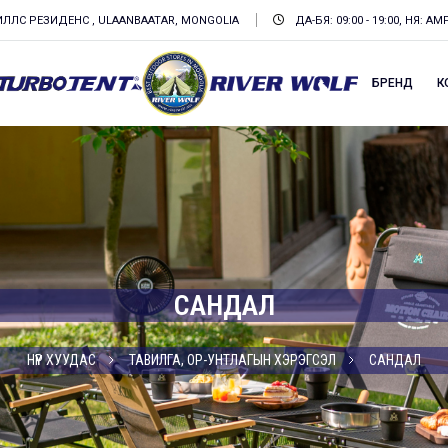
ХИЛЛС РЕЗИДЕНС , ULAANBAATAR, MONGOLIA
ДА-БЯ: 09:00 - 19:00, НЯ: А
БРЕНД
К
САНДАЛ
НҮҮР ХУУДАС
ТАВИЛГА, ОР-УНТЛАГЫН ХЭРЭГСЭЛ
САНДАЛ