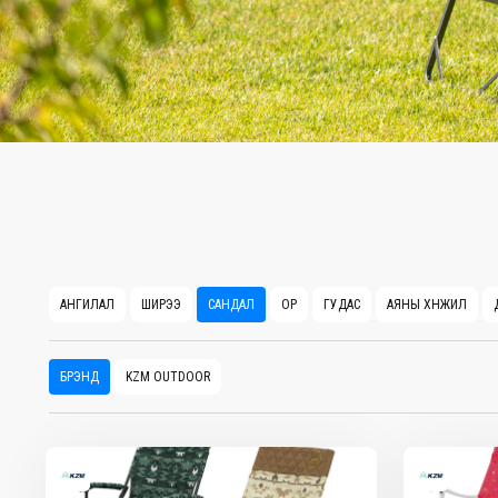
АНГИЛАЛ
ШИРЭЭ
САНДАЛ
ОР
ГУДАС
АЯНЫ ХӨНЖИЛ
БРЭНД
KZM OUTDOOR