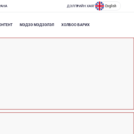
English
МРАНА
ДЭЛГҮҮРИЙН ХАЯГ
ОНТЕНТ
МЭДЭЭ МЭДЭЭЛЭЛ
ХОЛБОО БАРИХ