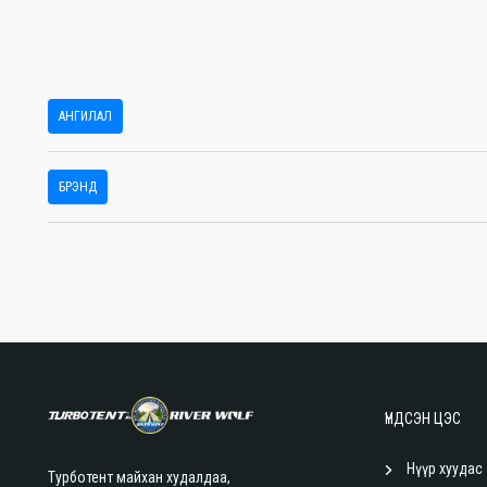
АНГИЛАЛ
БРЭНД
ҮНДСЭН ЦЭС
Нүүр хуудас
Турботент майхан худалдаа,