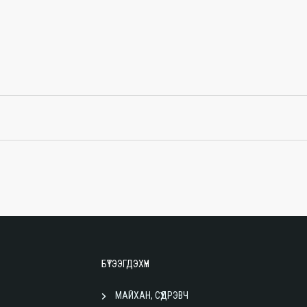
БҮТЭЭГДЭХҮҮН
МАЙХАН, СҮҮДРЭВЧ