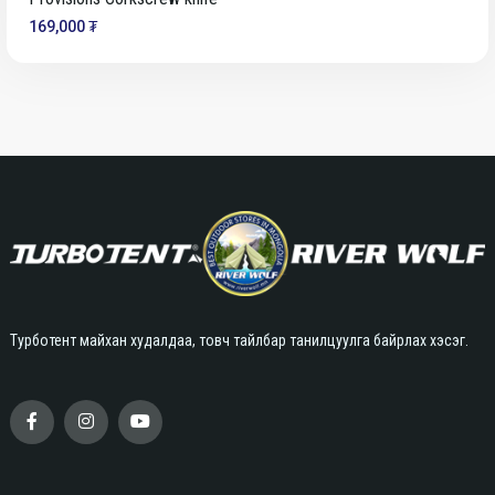
169,000 ₮
Турботент майхан худалдаа, товч тайлбар танилцуулга байрлах хэсэг.