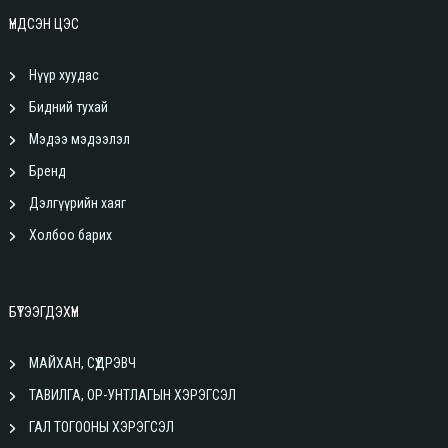
ҮНДСЭН ЦЭС
Нүүр хуудас
Бидний тухай
Мэдээ мэдээлэл
Бренд
Дэлгүүрийн хаяг
Холбоо барих
БҮТЭЭГДЭХҮҮН
МАЙХАН, СҮҮДРЭВЧ
ТАВИЛГА, ОР-УНТЛАГЫН ХЭРЭГСЭЛ
ГАЛ ТОГООНЫ ХЭРЭГСЭЛ