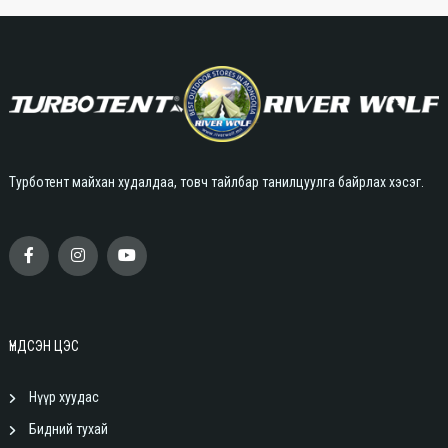
Турботент майхан худалдаа, товч тайлбар танилцуулга байрлах хэсэг.
ҮНДСЭН ЦЭС
Нүүр хуудас
Бидний тухай