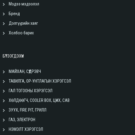
Мэдээ мэдээлэл
Бренд
Дэлгүүрийн хаяг
Холбоо барих
БҮТЭЭГДЭХҮҮН
МАЙХАН, СҮҮДРЭВЧ
ТАВИЛГА, ОР-УНТЛАГЫН ХЭРЭГСЭЛ
ГАЛ ТОГООНЫ ХЭРЭГСЭЛ
ХӨЛДӨӨГЧ, COOLER BOX, ЦҮНХ, САВ
ЗУУХ, FIRE PIT, ГРИЛЛ
ГАЗ, ЭЛЕКТРОН
НЭМЭЛТ ХЭРЭГСЭЛ